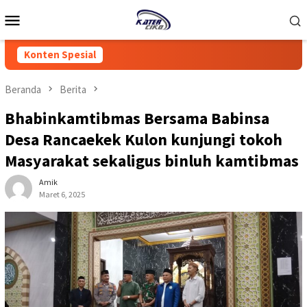
Loncat
Menu
ke
Mobile
konten
Konten Spesial
Beranda
Berita
Bhabinkamtibmas Bersama Babinsa
Desa Rancaekek Kulon kunjungi tokoh
Masyarakat sekaligus binluh kamtibmas
Amik
Maret 6, 2025