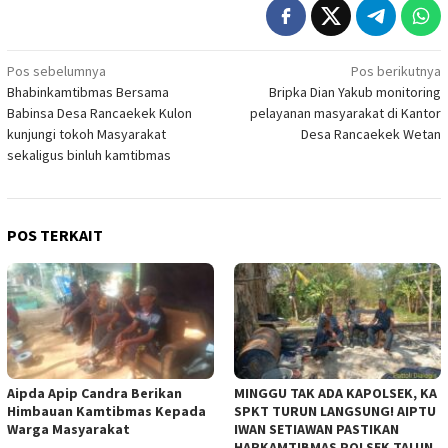
Navigasi
Pos sebelumnya
Pos berikutnya
Bhabinkamtibmas Bersama
Bripka Dian Yakub monitoring
pos
Babinsa Desa Rancaekek Kulon
pelayanan masyarakat di Kantor
kunjungi tokoh Masyarakat
Desa Rancaekek Wetan
sekaligus binluh kamtibmas
POS TERKAIT
Aipda Apip Candra Berikan
MINGGU TAK ADA KAPOLSEK, KA
Himbauan Kamtibmas Kepada
SPKT TURUN LANGSUNG! AIPTU
Warga Masyarakat
IWAN SETIAWAN PASTIKAN
HARKAMTIBMAS POLSEK TALUN