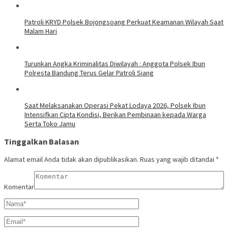
Patroli KRYD Polsek Bojongsoang Perkuat Keamanan Wilayah Saat
Malam Hari
Turunkan Angka Kriminalitas Diwilayah : Anggota Polsek Ibun
Polresta Bandung Terus Gelar Patroli Siang
Saat Melaksanakan Operasi Pekat Lodaya 2026, Polsek Ibun
Intensifkan Cipta Kondisi, Berikan Pembinaan kepada Warga
Serta Toko Jamu
Tinggalkan Balasan
Alamat email Anda tidak akan dipublikasikan.
Ruas yang wajib ditandai
*
Komentar