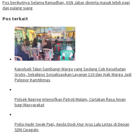
Pos berikutnya
Selama Ramadhan, ASN Jabar diminta masuk lebih pagi
dan pulang siang
Pos terkait
Kapolsek Talun Sambangi Warga yang Sedang Cek Kesehatan
Gratis, Sekaligus Sosialisasikan Layanan 110 dan Ajak Warga Jadi
Pelopor Kamtibmas
Polsek Nagreg Intensifkan Patroli Malam, Ciptakan Rasa Aman
bagi Masyarakat
Polisi Hadir Sejak Pagi, Aipda Dodi Atur Arus Lalu Lintas di Depan
SDN Cipagalo