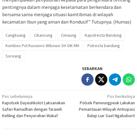
pentingnya dalam menjaga keselamatan berkendara dan
bersama sama menjaga situasi kamtibmas di wilayah
kecamatan Ibun yang aman dan Kondusif” Tutupnya. (Humas)
Cangkuang
Cikancung
Cimaung
Kapolresta Bandung
Kombes Pol Kusworo Wibowo SH SIK MH
Polresta bandung
Soreang
SEBARKAN
Navigasi
Pos sebelumnya
Pos berikutnya
Kapolsek Dayeuhkolot Laksanakan
Polsek Pameungpeuk Lakukan
pos
Safari Ramadhan dengan Tarawih
Pemantauan Wilayah Antisipasi
Keliling dan Penyerahan Wakaf
Balap Liar Saat Ngabuburit