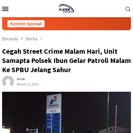
Loncat
Menu
ke
Mobile
konten
Konten Spesial
Beranda
Berita
Cegah Street Crime Malam Hari, Unit
Samapta Polsek Ibun Gelar Patroli Malam
Ke SPBU Jelang Sahur
Amik
Maret 15, 2025