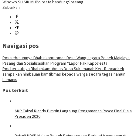
Wibowo SH SIK MH
Polresta bandung
Soreang
Sebarkan
Navigasi pos
Pos sebelumnya
Bhabinkamtibmas Desa Wangisagara Polsek Majalaya
Pasang dan Sosialisasikan Program “Lapor Pak Kapolresta
Pos berikutnya
Bhabinkamtibmas Desa Sukamanah Kec. Rancaekek
sampaikan himbauan kamtibmas kepada warga secara tegas namun
humanis
Pos terkait
AKP Faizal Riandy Pimpin Langsung Pengamanan Pasca Final Piala
Presiden 2026
Patroli KRYD Malam Polsek Bojongsoang Perkuat Keamanan di