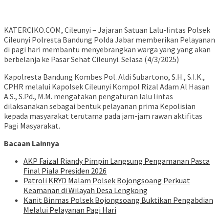
KATERCIKO.COM, Cileunyi – Jajaran Satuan Lalu-lintas Polsek
Cileunyi Polresta Bandung Polda Jabar memberikan Pelayanan
di pagi hari membantu menyebrangkan warga yang yang akan
berbelanja ke Pasar Sehat Cileunyi. Selasa (4/3/2025)
Kapolresta Bandung Kombes Pol. Aldi Subartono, S.H., S.I.K.,
CPHR melalui Kapolsek Cileunyi Kompol Rizal Adam Al Hasan
A.S., S.Pd., M.M. mengatakan pengaturan lalu lintas
dilaksanakan sebagai bentuk pelayanan prima Kepolisian
kepada masyarakat terutama pada jam-jam rawan aktifitas
Pagi Masyarakat.
Bacaan Lainnya
AKP Faizal Riandy Pimpin Langsung Pengamanan Pasca
Final Piala Presiden 2026
Patroli KRYD Malam Polsek Bojongsoang Perkuat
Keamanan di Wilayah Desa Lengkong
Kanit Binmas Polsek Bojongsoang Buktikan Pengabdian
Melalui Pelayanan Pagi Hari