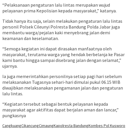
“Pelaksanaan pengaturan lalu lintas merupakan wujud
pelayanan prima Kepolisian kepada masyarakat,” katanya.
Tidak hanya itu saja, selain melakukan pengaturan lalu lintas
personil Polsek Cileunyi Polresta Bandung Polda Jabar juga
membantu warga/pejalan kaki menyebrang jalan demi
keamanan dan keselamatan.
“Semoga kegiatan ini dapat dirasakan manfaatnya oleh
masyarakat, terutama warga yang hendak berbelanja ke Pasar
kami bantu hingga sampai disebrang jalan dengan selamat,”
ujarnya.
Ia juga memerintahkan personilnya setiap pagi hari sebelum
melaksanakan Tugasnya sehari-hari dimulai pukul 06.15 WIB
diwajibkan melaksanakan pengamanan jalan dan pengaturan
lalu lintas.
“Kegiatan tersebut sebagai bentuk pelayanan kepada
masyarakat agar aktifitas dapat berjalan aman dan lancar,”
pungkasnya
Cangkuang
Cikancung
Cimaung
Kapolresta Bandung
Kombes Pol Kusworo