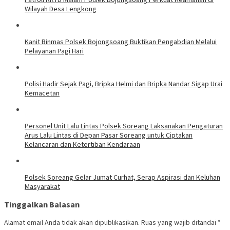
Wilayah Desa Lengkong
Kanit Binmas Polsek Bojongsoang Buktikan Pengabdian Melalui
Pelayanan Pagi Hari
Polisi Hadir Sejak Pagi, Bripka Helmi dan Bripka Nandar Sigap Urai
Kemacetan
Personel Unit Lalu Lintas Polsek Soreang Laksanakan Pengaturan
Arus Lalu Lintas di Depan Pasar Soreang untuk Ciptakan
Kelancaran dan Ketertiban Kendaraan
Polsek Soreang Gelar Jumat Curhat, Serap Aspirasi dan Keluhan
Masyarakat
Tinggalkan Balasan
Alamat email Anda tidak akan dipublikasikan.
Ruas yang wajib ditandai
*