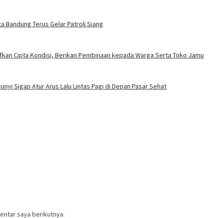
ta Bandung Terus Gelar Patroli Siang
ifkan Cipta Kondisi, Berikan Pembinaan kepada Warga Serta Toko Jamu
nyi Sigap Atur Arus Lalu Lintas Pagi di Depan Pasar Sehat
entar saya berikutnya.