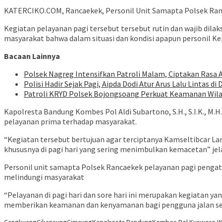
KATERCIKO.COM, Rancaekek, Personil Unit Samapta Polsek Rancae
Kegiatan pelayanan pagi tersebut tersebut rutin dan wajib di
masyarakat bahwa dalam situasi dan kondisi apapun personil Ke
Bacaan Lainnya
Polsek Nagreg Intensifkan Patroli Malam, Ciptakan Rasa
Polisi Hadir Sejak Pagi, Aipda Dodi Atur Arus Lalu Lintas d
Patroli KRYD Polsek Bojongsoang Perkuat Keamanan Wila
Kapolresta Bandung Kombes Pol Aldi Subartono, S.H., S.I.K., M.
pelayanan prima terhadap masyarakat.
“Kegiatan tersebut bertujuan agar terciptanya Kamseltibcar La
khususnya di pagi hari yang sering menimbulkan kemacetan” jel
Personil unit samapta Polsek Rancaekek pelayanan pagi pengatu
melindungi masyarakat
“Pelayanan di pagi hari dan sore hari ini merupakan kegiatan y
memberikan keamanan dan kenyamanan bagi pengguna jalan ser