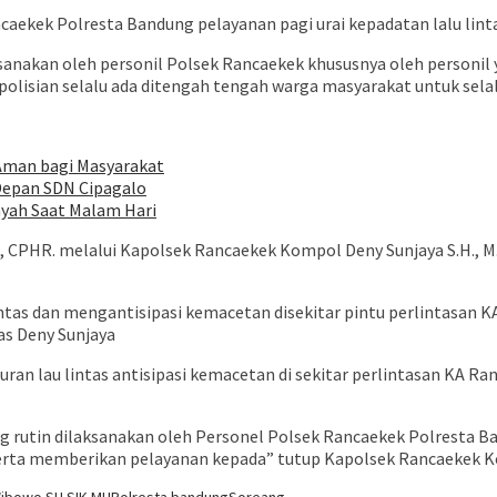
kek Polresta Bandung pelayanan pagi urai kepadatan lalu lintas 
laksanakan oleh personil Polsek Rancaekek khususnya oleh perso
polisian selalu ada ditengah tengah warga masyarakat untuk sel
 Aman bagi Masyarakat
i Depan SDN Cipagalo
yah Saat Malam Hari
H., CPHR. melalui Kapolsek Rancaekek Kompol Deny Sunjaya S.H., 
ntas dan mengantisipasi kemacetan disekitar pintu perlintasan KA
as Deny Sunjaya
ran lau lintas antisipasi kemacetan di sekitar perlintasan KA 
ang rutin dilaksanakan oleh Personel Polsek Rancaekek Polresta 
ta memberikan pelayanan kepada” tutup Kapolsek Rancaekek Kom