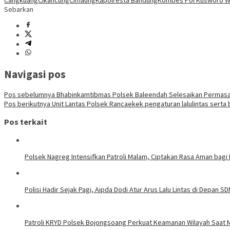
Cangkuang
Cikancung
Cimaung
Kapolresta Bandung
Kombes Pol Kusworo W
Sebarkan
Navigasi pos
Pos sebelumnya
Bhabinkamtibmas Polsek Baleendah Selesaikan Permas
Pos berikutnya
Unit Lantas Polsek Rancaekek pengaturan lalulintas serta 
Pos terkait
Polsek Nagreg Intensifkan Patroli Malam, Ciptakan Rasa Aman bagi
Polisi Hadir Sejak Pagi, Aipda Dodi Atur Arus Lalu Lintas di Depan S
Patroli KRYD Polsek Bojongsoang Perkuat Keamanan Wilayah Saat 