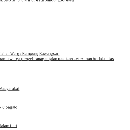
ibowo SH SIK MH
Polresta bandung
Soreang
alahan Warga Kampung Kawungsari
bantu warga penyebranagan jalan pastikan ketertiban berlalulintas
 Masyarakat
DN Cipagalo
Malam Hari