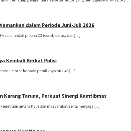
tiban terhadap pengendara sepeda motor yang menggunakan knalpot […]
Diamankan dalam Periode Juni-Juli 2026
sus tindak pidana C3 (curat, curas, dan […]
a Kembali Berkat Polisi
peda motor kepada pemiliknya AR ( 46 […]
 Karang Taruna, Perkuat Sinergi Kamtibmas
emitraan antara Polri dan masyarakat serta menjaga […]