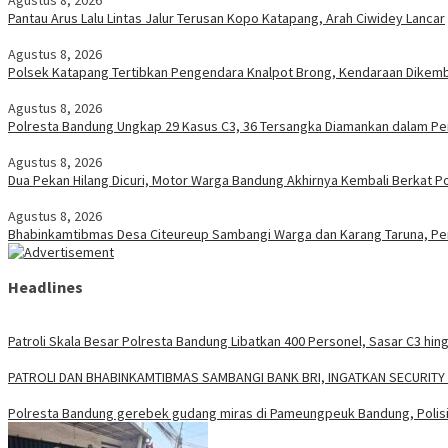
Pantau Arus Lalu Lintas Jalur Terusan Kopo Katapang, Arah Ciwidey Lancar
Agustus 8, 2026
Polsek Katapang Tertibkan Pengendara Knalpot Brong, Kendaraan Dikemb
Agustus 8, 2026
Polresta Bandung Ungkap 29 Kasus C3, 36 Tersangka Diamankan dalam Peri
Agustus 8, 2026
Dua Pekan Hilang Dicuri, Motor Warga Bandung Akhirnya Kembali Berkat Po
Agustus 8, 2026
Bhabinkamtibmas Desa Citeureup Sambangi Warga dan Karang Taruna, Pe
Headlines
Patroli Skala Besar Polresta Bandung Libatkan 400 Personel, Sasar C3 hing
‎PATROLI DAN BHABINKAMTIBMAS SAMBANGI BANK BRI, INGATKAN SECURI
Polresta Bandung gerebek gudang miras di Pameungpeuk Bandung, Polisi 