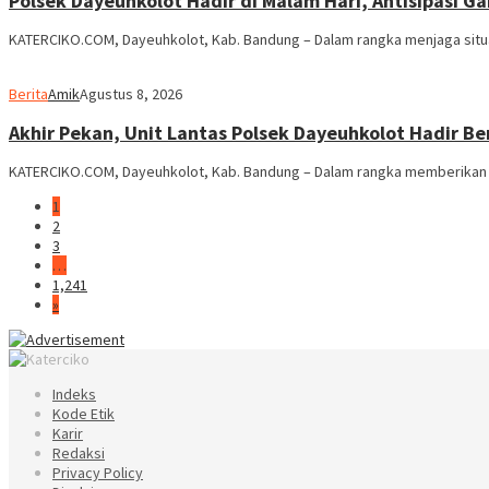
Polsek Dayeuhkolot Hadir di Malam Hari, Antisipasi 
KATERCIKO.COM, Dayeuhkolot, Kab. Bandung – Dalam rangka menjaga situ
Berita
Amik
Agustus 8, 2026
Akhir Pekan, Unit Lantas Polsek Dayeuhkolot Hadir Be
KATERCIKO.COM, Dayeuhkolot, Kab. Bandung – Dalam rangka memberikan 
1
2
3
…
1,241
»
Indeks
Kode Etik
Karir
Redaksi
Privacy Policy