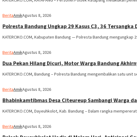
KATERCIKO.COM, KATAPANG – Personel Polsek Katapang melakukan pener
Berita
Amik
Agustus 8, 2026
Polresta Bandung Ungkap 29 Kasus C3, 36 Tersangka 
KATERCIKO.COM, Kabupaten Bandung — Polresta Bandung mengungkap 29 ka
Berita
Amik
Agustus 8, 2026
Dua Pekan Hilang Dicuri, Motor Warga Bandung Akhirny
KATERCIKO.COM, Bandung – Polresta Bandung mengembalikan satu unit se
Berita
Amik
Agustus 8, 2026
Bhabinkamtibmas Desa Citeureup Sambangi Warga dan
KATERCIKO.COM, Dayeuhkolot, Kab. Bandung – Dalam rangka mempererat k
Berita
Amik
Agustus 8, 2026