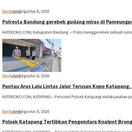
Berita
Amik
Agustus 8, 2026
Polresta Bandung gerebek gudang miras di Pameungpeu
KATERCIKO.COM, Kabupaten Bandung — Polisi menggerebek sebuah rumah
Berita
Amik
Agustus 8, 2026
Pantau Arus Lalu Lintas Jalur Terusan Kopo Katapang,
KATERCIKO.COM, KATAPANG – Personel Polsek Katapang melaksanakan peman
Berita
Amik
Agustus 8, 2026
Polsek Katapang Tertibkan Pengendara Knalpot Brong