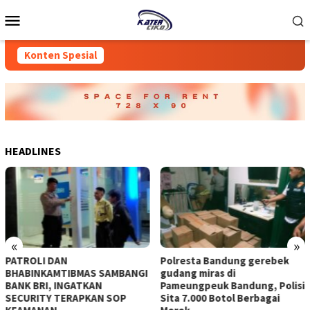
Loncat
Menu
ke
Mobile
konten
Konten Spesial
HEADLINES
«
»
‎PATROLI DAN
Polresta Bandung gerebek
BHABINKAMTIBMAS SAMBANGI
gudang miras di
BANK BRI, INGATKAN
Pameungpeuk Bandung, Polisi
SECURITY TERAPKAN SOP
Sita 7.000 Botol Berbagai