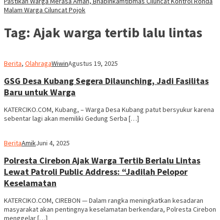
Pastikan Warga Merasa Aman, Bhabinkamtibmas Ciluncat Kontrol Ronda
Malam Warga Ciluncat Pojok
Tag:
Ajak warga tertib lalu lintas
Berita
,
Olahraga
Wiwin
Agustus 19, 2025
GSG Desa Kubang Segera Dilaunching, Jadi Fasilitas
Baru untuk Warga
KATERCIKO.COM, Kubang, – Warga Desa Kubang patut bersyukur karena
sebentar lagi akan memiliki Gedung Serba […]
Berita
Amik
Juni 4, 2025
Polresta Cirebon Ajak Warga Tertib Berlalu Lintas
Lewat Patroli Public Address: “Jadilah Pelopor
Keselamatan
KATERCIKO.COM, CIREBON — Dalam rangka meningkatkan kesadaran
masyarakat akan pentingnya keselamatan berkendara, Polresta Cirebon
menggelar […]