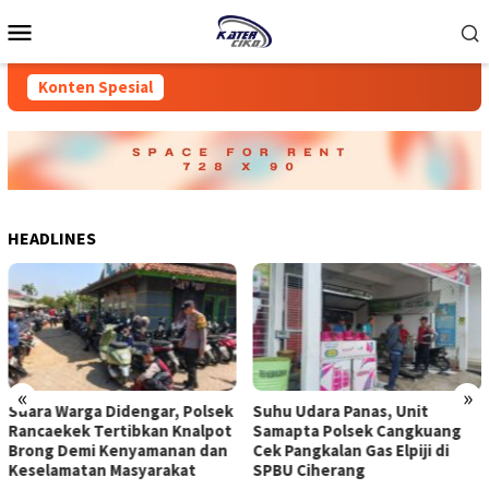
Loncat
Menu
ke
Mobile
konten
Konten Spesial
HEADLINES
«
»
Suara Warga Didengar, Polsek
Suhu Udara Panas, Unit
Rancaekek Tertibkan Knalpot
Samapta Polsek Cangkuang
Brong Demi Kenyamanan dan
Cek Pangkalan Gas Elpiji di
Keselamatan Masyarakat
SPBU Ciherang