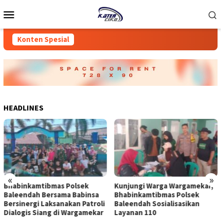
Loncat
Menu
ke
Mobile
konten
Konten Spesial
HEADLINES
«
»
Bhabinkamtibmas Polsek
Kunjungi Warga Wargamekar,
Baleendah Bersama Babinsa
Bhabinkamtibmas Polsek
Bersinergi Laksanakan Patroli
Baleendah Sosialisasikan
Dialogis Siang di Wargamekar
Layanan 110