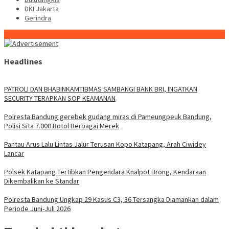
DKI Jakarta
Gerindra
Konten Spesial
Headlines
‎PATROLI DAN BHABINKAMTIBMAS SAMBANGI BANK BRI, INGATKAN
SECURITY TERAPKAN SOP KEAMANAN
Polresta Bandung gerebek gudang miras di Pameungpeuk Bandung,
Polisi Sita 7.000 Botol Berbagai Merek
Pantau Arus Lalu Lintas Jalur Terusan Kopo Katapang, Arah Ciwidey
Lancar
Polsek Katapang Tertibkan Pengendara Knalpot Brong, Kendaraan
Dikembalikan ke Standar
Polresta Bandung Ungkap 29 Kasus C3, 36 Tersangka Diamankan dalam
Periode Juni-Juli 2026