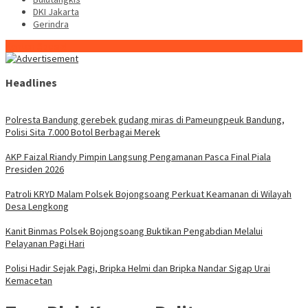
DKI Jakarta
Gerindra
Konten Spesial
Headlines
Polresta Bandung gerebek gudang miras di Pameungpeuk Bandung,
Polisi Sita 7.000 Botol Berbagai Merek
AKP Faizal Riandy Pimpin Langsung Pengamanan Pasca Final Piala
Presiden 2026
Patroli KRYD Malam Polsek Bojongsoang Perkuat Keamanan di Wilayah
Desa Lengkong
Kanit Binmas Polsek Bojongsoang Buktikan Pengabdian Melalui
Pelayanan Pagi Hari
Polisi Hadir Sejak Pagi, Bripka Helmi dan Bripka Nandar Sigap Urai
Kemacetan