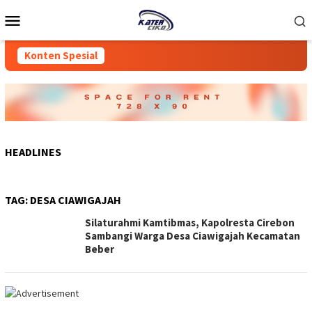
Loncat
Menu
ke
Mobile
konten
Konten Spesial
HEADLINES
TAG:
DESA CIAWIGAJAH
Silaturahmi Kamtibmas, Kapolresta Cirebon
Sambangi Warga Desa Ciawigajah Kecamatan
Beber