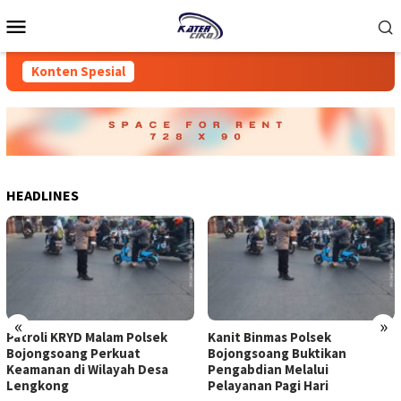
Loncat
Menu
ke
Mobile
konten
Konten Spesial
HEADLINES
«
»
Patroli KRYD Malam Polsek
Kanit Binmas Polsek
Bojongsoang Perkuat
Bojongsoang Buktikan
Keamanan di Wilayah Desa
Pengabdian Melalui
Lengkong
Pelayanan Pagi Hari