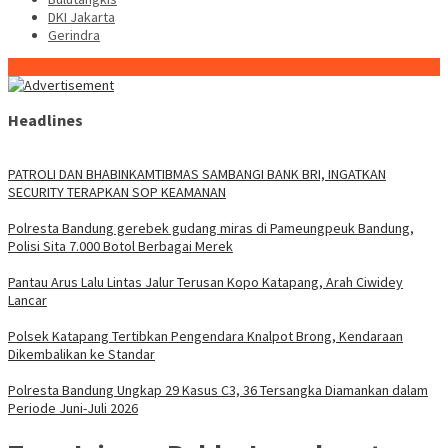
DKI Jakarta
Gerindra
Konten Spesial
Headlines
‎PATROLI DAN BHABINKAMTIBMAS SAMBANGI BANK BRI, INGATKAN
SECURITY TERAPKAN SOP KEAMANAN
Polresta Bandung gerebek gudang miras di Pameungpeuk Bandung,
Polisi Sita 7.000 Botol Berbagai Merek
Pantau Arus Lalu Lintas Jalur Terusan Kopo Katapang, Arah Ciwidey
Lancar
Polsek Katapang Tertibkan Pengendara Knalpot Brong, Kendaraan
Dikembalikan ke Standar
Polresta Bandung Ungkap 29 Kasus C3, 36 Tersangka Diamankan dalam
Periode Juni-Juli 2026