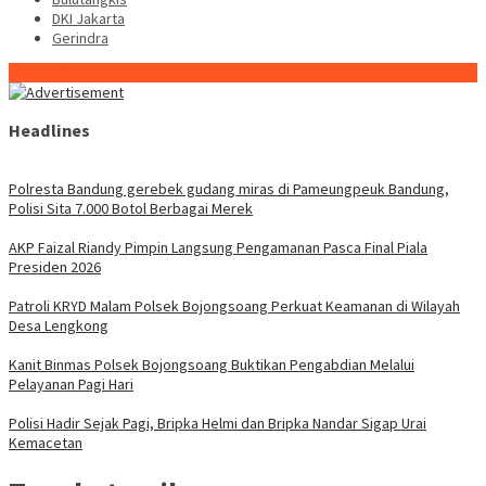
DKI Jakarta
Gerindra
Konten Spesial
Headlines
Polresta Bandung gerebek gudang miras di Pameungpeuk Bandung,
Polisi Sita 7.000 Botol Berbagai Merek
AKP Faizal Riandy Pimpin Langsung Pengamanan Pasca Final Piala
Presiden 2026
Patroli KRYD Malam Polsek Bojongsoang Perkuat Keamanan di Wilayah
Desa Lengkong
Kanit Binmas Polsek Bojongsoang Buktikan Pengabdian Melalui
Pelayanan Pagi Hari
Polisi Hadir Sejak Pagi, Bripka Helmi dan Bripka Nandar Sigap Urai
Kemacetan