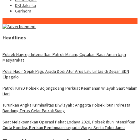
DKI Jakarta
Gerindra
Konten Spesial
Headlines
Polsek Nagreg Intensifkan Patroli Malam, Ciptakan Rasa Aman bagi
Masyarakat
Polisi Hadir Sejak Pagi, Aipda Dodi Atur Arus Lalu Lintas di Depan SDN
Cipagalo
Patroli KRYD Polsek Bojongsoang Perkuat Keamanan Wilayah Saat Malam
Hari
Turunkan Angka Kriminalitas Diwilayah : Anggota Polsek Ibun Polresta
Bandung Terus Gelar Patroli Siang
Saat Melaksanakan Operasi Pekat Lodaya 2026, Polsek Ibun Intensifkan
Cipta Kondisi, Berikan Pembinaan kepada Warga Serta Toko Jamu