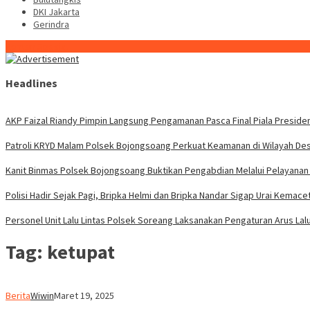
DKI Jakarta
Gerindra
Konten Spesial
Headlines
AKP Faizal Riandy Pimpin Langsung Pengamanan Pasca Final Piala Preside
Patroli KRYD Malam Polsek Bojongsoang Perkuat Keamanan di Wilayah De
Kanit Binmas Polsek Bojongsoang Buktikan Pengabdian Melalui Pelayanan 
Polisi Hadir Sejak Pagi, Bripka Helmi dan Bripka Nandar Sigap Urai Kemace
Personel Unit Lalu Lintas Polsek Soreang Laksanakan Pengaturan Arus Lal
Tag:
ketupat
Berita
Wiwin
Maret 19, 2025