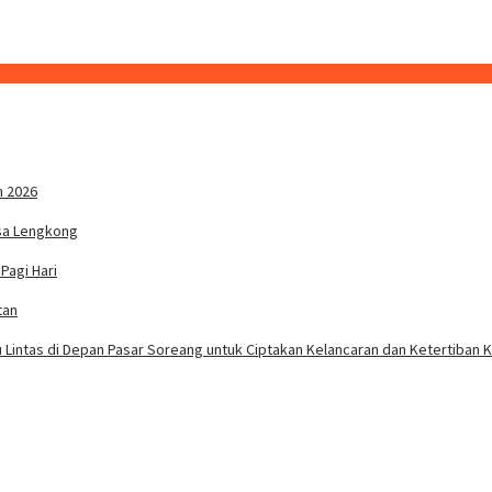
n 2026
sa Lengkong
Pagi Hari
tan
u Lintas di Depan Pasar Soreang untuk Ciptakan Kelancaran dan Ketertiban