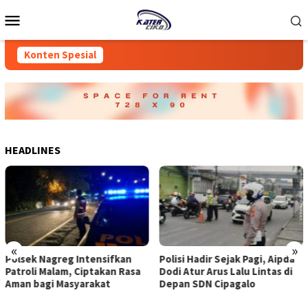
Loncat
Menu
ke
Mobile
konten
Konten Spesial
HEADLINES
«
»
Polsek Nagreg Intensifkan
Polisi Hadir Sejak Pagi, Aipda
Patroli Malam, Ciptakan Rasa
Dodi Atur Arus Lalu Lintas di
Aman bagi Masyarakat
Depan SDN Cipagalo