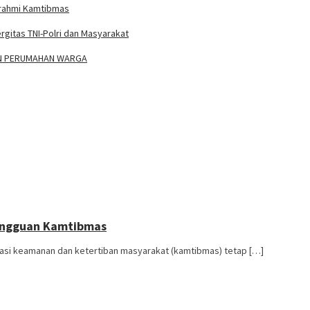
urahmi Kamtibmas
gitas TNI-Polri dan Masyarakat
AN PERUMAHAN WARGA
Gangguan Kamtibmas
asi keamanan dan ketertiban masyarakat (kamtibmas) tetap […]