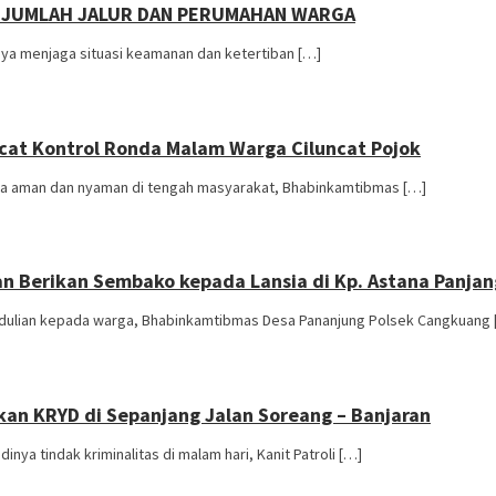
SEJUMLAH JALUR DAN PERUMAHAN WARGA
a menjaga situasi keamanan dan ketertiban […]
cat Kontrol Ronda Malam Warga Ciluncat Pojok
 aman dan nyaman di tengah masyarakat, Bhabinkamtibmas […]
n Berikan Sembako kepada Lansia di Kp. Astana Panjan
ulian kepada warga, Bhabinkamtibmas Desa Pananjung Polsek Cangkuang 
kan KRYD di Sepanjang Jalan Soreang – Banjaran
 tindak kriminalitas di malam hari, Kanit Patroli […]