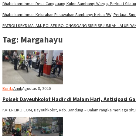
Bhabinkamtibmas Desa Cangkuang Kulon Sambangi Warga, Perkuat Silat
Bhabinkamtibmas Kelurahan Pasawahan Sambangi Ketua RW, Perkuat Siner
PATROLI KRYD MALAM, POLSEK BOJONGSOANG SISIR SEJUMLAH JALUR D
Tag:
Margahayu
Berita
Amik
Agustus 8, 2026
Polsek Dayeuhkolot Hadir di Malam Hari, Antisipasi 
KATERCIKO.COM, Dayeuhkolot, Kab. Bandung – Dalam rangka menjaga situ