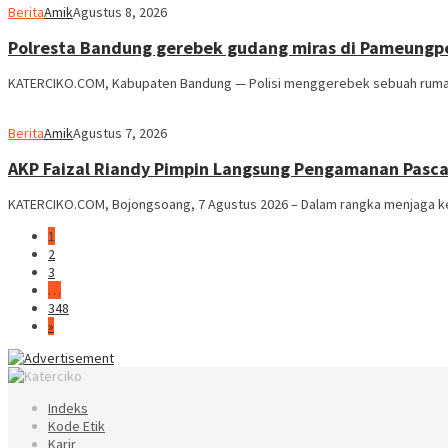
Berita
Amik
Agustus 8, 2026
Polresta Bandung gerebek gudang miras di Pameungpeu
KATERCIKO.COM, Kabupaten Bandung — Polisi menggerebek sebuah rumah
Berita
Amik
Agustus 7, 2026
AKP Faizal Riandy Pimpin Langsung Pengamanan Pasca 
KATERCIKO.COM, Bojongsoang, 7 Agustus 2026 – Dalam rangka menjaga kea
1
2
3
…
348
»
Indeks
Kode Etik
Karir