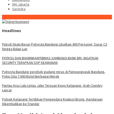
DKI Jakarta
Gerindra
Konten Spesial
Headlines
Patroli Skala Besar Polresta Bandung Libatkan 400 Personel, Sasar C3
hingga Balap Liar
‎PATROLI DAN BHABINKAMTIBMAS SAMBANGI BANK BRI, INGATKAN
SECURITY TERAPKAN SOP KEAMANAN
Polresta Bandung gerebek gudang miras di Pameungpeuk Bandung,
Polisi Sita 7.000 Botol Berbagai Merek
Pantau Arus Lalu Lintas Jalur Terusan Kopo Katapang, Arah Ciwidey
Lancar
Polsek Katapang Tertibkan Pengendara Knalpot Brong, Kendaraan
Dikembalikan ke Standar