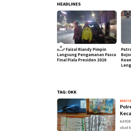
HEADLINES
«
sonel Unit Lalu Lintas
AKP Faizal Riandy Pimpin
Patr
sek Soreang Laksanakan
Langsung Pengamanan Pasca
Bojo
gaturan Arus Lalu Lintas
Final Piala Presiden 2026
Keam
Depan Pasar Soreang
Len
uk Ciptakan Kelancaran
 Ketertiban Kendaraan
TAG:
OKK
BERITA
Polr
Kec
KATER
obat k