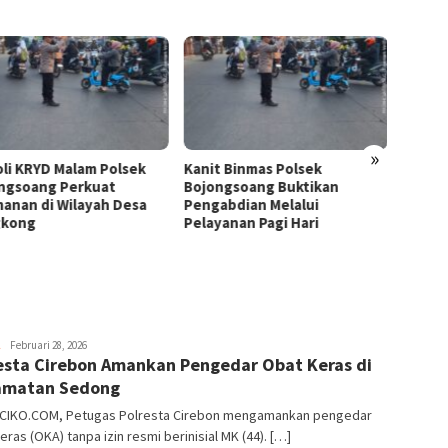
»
oli KRYD Malam Polsek
Kanit Binmas Polsek
Polisi 
ngsoang Perkuat
Bojongsoang Buktikan
Helmi 
anan di Wilayah Desa
Pengabdian Melalui
Sigap 
gkong
Pelayanan Pagi Hari
Amik
Februari 28, 2026
esta Cirebon Amankan Pengedar Obat Keras di
amatan Sedong
CIKO.COM, Petugas Polresta Cirebon mengamankan pengedar
eras (OKA) tanpa izin resmi berinisial MK (44). […]