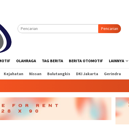
Pencarian
MOTIF
OLAHRAGA
TAG BERITA
BERITA OTOMOTIF
LAINNYA
Kejahatan
Nissan
Bulutangkis
DKI Jakarta
Gerindra