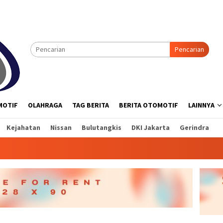
Pencarian
MOTIF
OLAHRAGA
TAG BERITA
BERITA OTOMOTIF
LAINNYA
Kejahatan
Nissan
Bulutangkis
DKI Jakarta
Gerindra