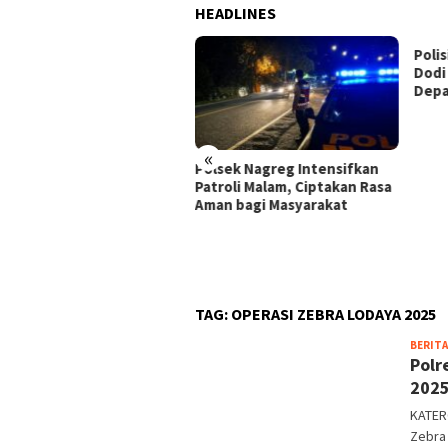
HEADLINES
Polis
Dodi 
Depa
«
t Melaksanakan Operasi
Polsek Nagreg Intensifkan
at Lodaya 2026, Polsek
Patroli Malam, Ciptakan Rasa
n Intensifkan Cipta
Aman bagi Masyarakat
disi, Berikan Pembinaan
ada Warga Serta Toko
mu
TAG:
OPERASI ZEBRA LODAYA 2025
BERITA
Polr
2025
KATER
Zebra 