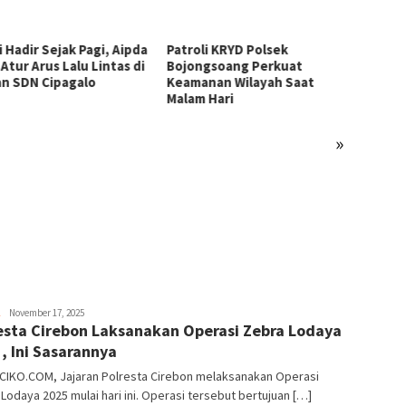
i Hadir Sejak Pagi, Aipda
Patroli KRYD Polsek
Atur Arus Lalu Lintas di
Bojongsoang Perkuat
n SDN Cipagalo
Keamanan Wilayah Saat
Malam Hari
»
Turunk
Diwila
Ibun P
Gelar 
Amik
November 17, 2025
esta Cirebon Laksanakan Operasi Zebra Lodaya
, Ini Sasarannya
CIKO.COM, Jajaran Polresta Cirebon melaksanakan Operasi
Lodaya 2025 mulai hari ini. Operasi tersebut bertujuan […]