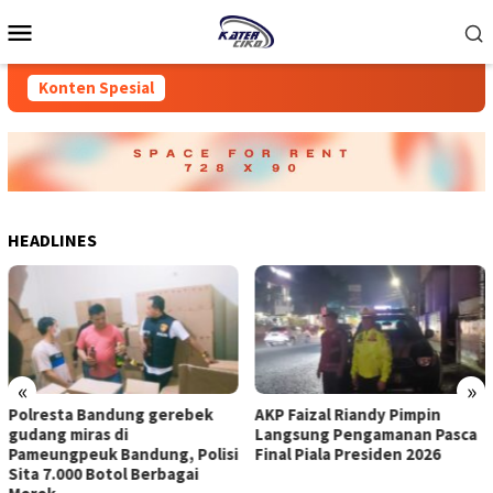
Loncat
Menu
ke
Mobile
konten
Konten Spesial
HEADLINES
«
»
Polresta Bandung gerebek
AKP Faizal Riandy Pimpin
gudang miras di
Langsung Pengamanan Pasca
Pameungpeuk Bandung, Polisi
Final Piala Presiden 2026
Sita 7.000 Botol Berbagai