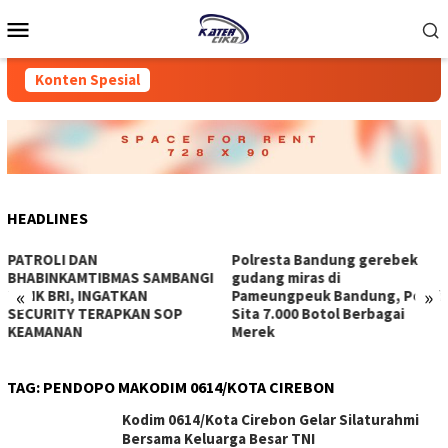
Loncat
Menu
ke
Mobile
konten
Konten Spesial
HEADLINES
‎PATROLI DAN
Polresta Bandung gerebek
BHABINKAMTIBMAS SAMBANGI
gudang miras di
«
»
BANK BRI, INGATKAN
Pameungpeuk Bandung, Polisi
SECURITY TERAPKAN SOP
Sita 7.000 Botol Berbagai
KEAMANAN
Merek
TAG:
PENDOPO MAKODIM 0614/KOTA CIREBON
Kodim 0614/Kota Cirebon Gelar Silaturahmi
Bersama Keluarga Besar TNI