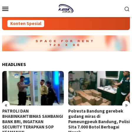
Loncat
Menu
ke
Mobile
konten
Konten Spesial
HEADLINES
«
»
‎PATROLI DAN
Polresta Bandung gerebek
BHABINKAMTIBMAS SAMBANGI
gudang miras di
BANK BRI, INGATKAN
Pameungpeuk Bandung, Polisi
SECURITY TERAPKAN SOP
Sita 7.000 Botol Berbagai