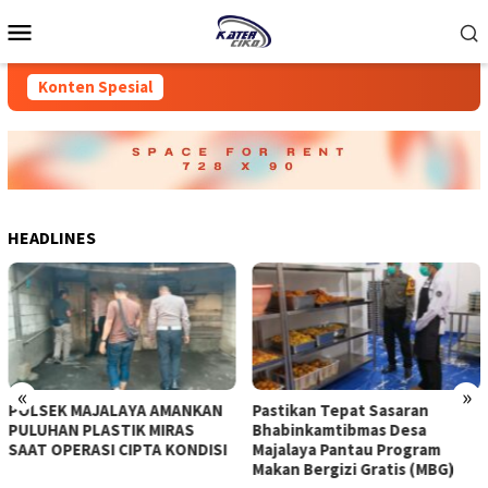
Loncat
Menu
ke
Mobile
konten
Konten Spesial
HEADLINES
«
»
POLSEK MAJALAYA AMANKAN
Pastikan Tepat Sasaran
PULUHAN PLASTIK MIRAS
Bhabinkamtibmas Desa
SAAT OPERASI CIPTA KONDISI
Majalaya Pantau Program
Makan Bergizi Gratis (MBG)