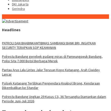
DKI Jakarta
Gerindra
Konten Spesial
Headlines
‎PATROLI DAN BHABINKAMTIBMAS SAMBANGI BANK BRI, INGATKAN
SECURITY TERAPKAN SOP KEAMANAN
Polresta Bandung gerebek gudang miras di Pameungpeuk Bandung,
Polisi Sita 7.000 Botol Berbagai Merek
Pantau Arus Lalu Lintas Jalur Terusan Kopo Katapang, Arah Ciwidey
Lancar
Polsek Katapang Tertibkan Pengendara Knalpot Brong, Kendaraan
Dikembalikan ke Standar
Polresta Bandung Ungkap 29 Kasus C3, 36 Tersangka Diamankan dalam
Periode Juni-Juli 2026