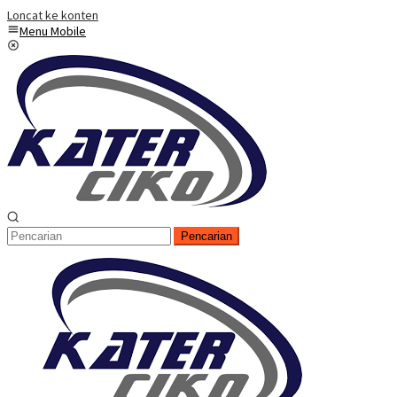
Loncat ke konten
Menu Mobile
Pencarian