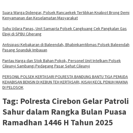
Suara Warga Didengar, Polsek Rancaekek Tertibkan Knalpot Brong Demi
Kenyamanan dan Keselamatan Masyarakat
Suhu Udara Panas, Unit Samapta Polsek Cangkuang Cek Pangkalan Gas
Elpiji di SPBU Ciherang
Antisipasi Kebakaran di Baleendah, Bhabinkamtibmas Polsek Baleendah
Pasang Spanduk Imbauan
Pantau Harga dan Stok Bahan Pokok, Personel Unit Intelkam Polsek
Cileunyi Sambangi Pedagang Pasar Sehat Cileunyi
PERSONIL POLSEK KERTASARI POLRESTA BANDUNG BANTU TIGA PEMUDA
KEHABISAN BENSIN DI KEBUN TEH KERTASARI, KISAH KECIL PENUH MAKNA
DI PELOSOK
Tag:
Polresta Cirebon Gelar Patroli
Sahur dalam Rangka Bulan Puasa
Ramadhan 1446 H Tahun 2025