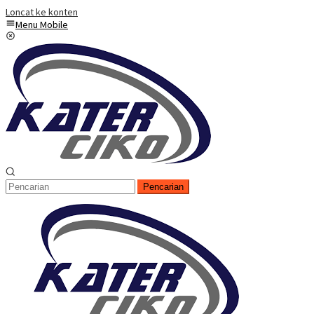
Loncat ke konten
Menu Mobile
Pencarian