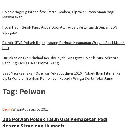
Polsek Nagreg Intensifkan Patroli Malam, Ciptakan Rasa Aman bagi
Masyarakat
Polisi Hadir Sejak Pagi, Aipda Dodi Atur Arus Lalu Lintas di Depan SDN
Cipagalo
Patroli KRYD Polsek Bojongsoang Perkuat Keamanan Wilayah Saat Malam
Hari
Turunkan Angka Kriminalitas Diwilayah : Anggota Polsek Ibun Polresta
Bandung Terus Gelar Patroli Siang
Saat Melaksanakan Operasi Pekat Lodaya 2026, Polsek Ibun Intensifkan
Cipta Kondisi, Berikan Pembinaan kepada Warga Serta Toko Jamu
Tag:
Polwan
Berita
Wiwin
Agustus 5, 2025
Dua Polwan Polsek Talun Urai Kemacetan Pagi
dengan Sigap dan Humanis