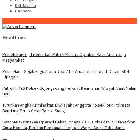
DKI Jakarta
Gerindra
Konten Spesial
Headlines
Polsek Nagreg Intensifkan Patroli Malam, Ciptakan Rasa Aman bagi
Masyarakat
Polisi Hadir Sejak Pagi, Aipda Dodi Atur Arus Lalu Lintas di Depan SDN
Cipagalo
Patroli KRYD Polsek Bojongsoang Perkuat Keamanan Wilayah Saat Malam
Hari
Turunkan Angka Kriminalitas Diwilayah : Anggota Polsek Ibun Polresta
Bandung Terus Gelar Patroli Siang
Saat Melaksanakan Operasi Pekat Lodaya 2026, Polsek Ibun Intensifkan
Cipta Kondisi, Berikan Pembinaan kepada Warga Serta Toko Jamu