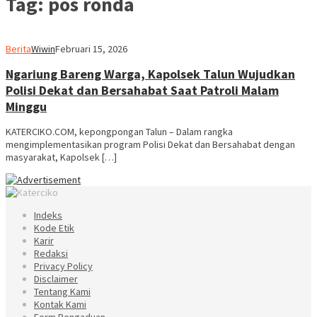
Tag:
pos ronda
Berita
Wiwin
Februari 15, 2026
Ngariung Bareng Warga, Kapolsek Talun Wujudkan
Polisi Dekat dan Bersahabat Saat Patroli Malam
Minggu
KATERCIKO.COM, kepongpongan Talun – Dalam rangka
mengimplementasikan program Polisi Dekat dan Bersahabat dengan
masyarakat, Kapolsek […]
Indeks
Kode Etik
Karir
Redaksi
Privacy Policy
Disclaimer
Tentang Kami
Kontak Kami