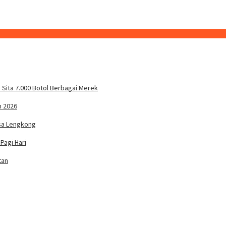
Sita 7.000 Botol Berbagai Merek
n 2026
sa Lengkong
Pagi Hari
tan