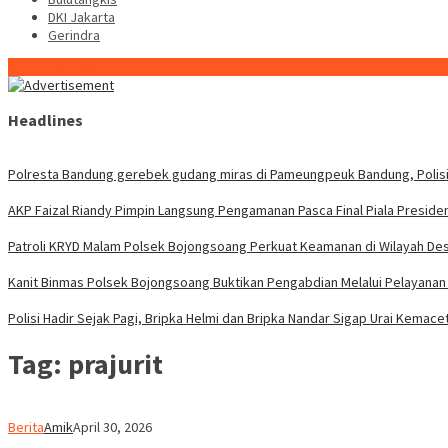
DKI Jakarta
Gerindra
Konten Spesial
Headlines
Polresta Bandung gerebek gudang miras di Pameungpeuk Bandung, Polisi 
AKP Faizal Riandy Pimpin Langsung Pengamanan Pasca Final Piala Preside
Patroli KRYD Malam Polsek Bojongsoang Perkuat Keamanan di Wilayah De
Kanit Binmas Polsek Bojongsoang Buktikan Pengabdian Melalui Pelayanan 
Polisi Hadir Sejak Pagi, Bripka Helmi dan Bripka Nandar Sigap Urai Kemace
Tag:
prajurit
Berita
Amik
April 30, 2026