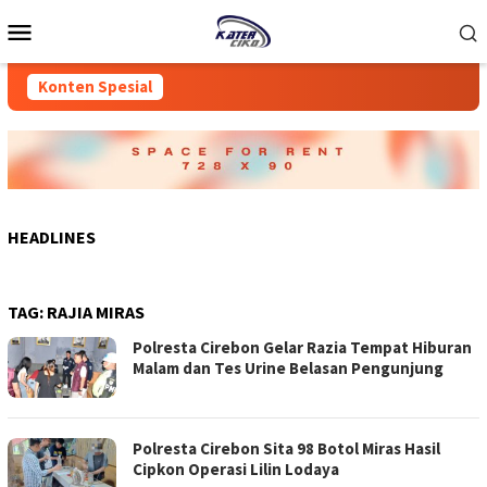
Loncat
Menu
ke
Mobile
konten
Konten Spesial
HEADLINES
TAG:
RAJIA MIRAS
Polresta Cirebon Gelar Razia Tempat Hiburan
Malam dan Tes Urine Belasan Pengunjung
Polresta Cirebon Sita 98 Botol Miras Hasil
Cipkon Operasi Lilin Lodaya