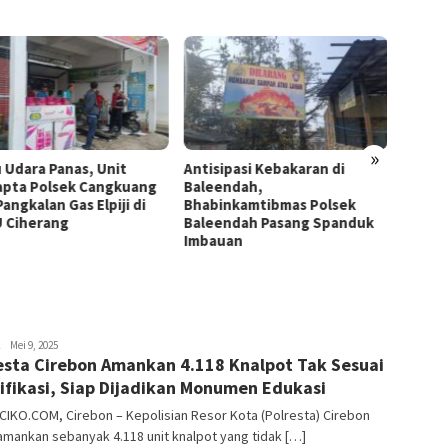
»
 Udara Panas, Unit
Antisipasi Kebakaran di
Pantau
pta Polsek Cangkuang
Baleendah,
Bahan 
angkalan Gas Elpiji di
Bhabinkamtibmas Polsek
Intelk
 Ciherang
Baleendah Pasang Spanduk
Samba
Imbauan
Sehat 
Amik
Mei 9, 2025
esta Cirebon Amankan 4.118 Knalpot Tak Sesuai
ifikasi, Siap Dijadikan Monumen Edukasi
IKO.COM, Cirebon – Kepolisian Resor Kota (Polresta) Cirebon
mankan sebanyak 4.118 unit knalpot yang tidak […]