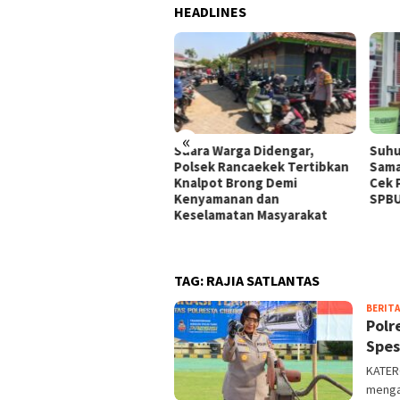
HEADLINES
«
RSONIL POLSEK KERTASARI
Suara Warga Didengar,
Suhu
LRESTA BANDUNG BANTU
Polsek Rancaekek Tertibkan
Sama
GA PEMUDA KEHABISAN
Knalpot Brong Demi
Cek P
SIN DI KEBUN TEH
Kenyamanan dan
SPBU
TASARI, KISAH KECIL
Keselamatan Masyarakat
NUH MAKNA DI PELOSOK
TAG:
RAJIA SATLANTAS
BERITA
Polr
Spes
KATERC
menga