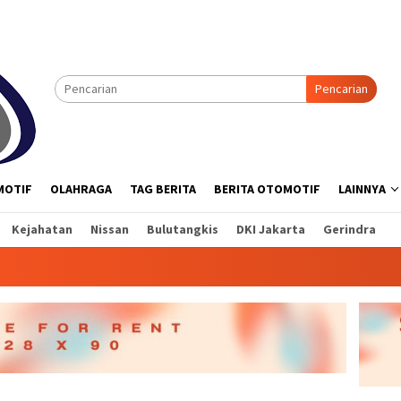
Pencarian
MOTIF
OLAHRAGA
TAG BERITA
BERITA OTOMOTIF
LAINNYA
Kejahatan
Nissan
Bulutangkis
DKI Jakarta
Gerindra