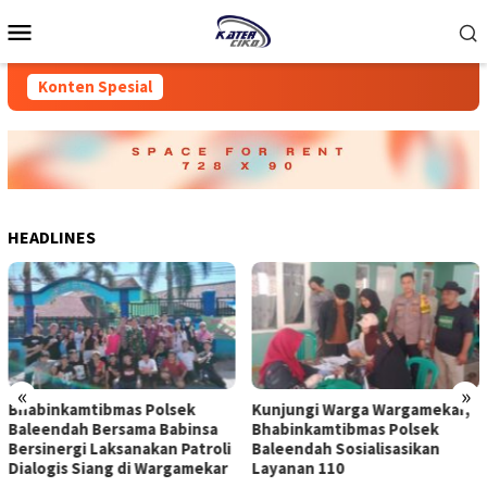
Loncat
Menu
ke
Mobile
konten
Konten Spesial
HEADLINES
«
»
Bhabinkamtibmas Polsek
Kunjungi Warga Wargamekar,
Baleendah Bersama Babinsa
Bhabinkamtibmas Polsek
Bersinergi Laksanakan Patroli
Baleendah Sosialisasikan
Dialogis Siang di Wargamekar
Layanan 110