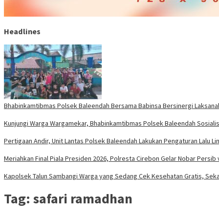
Headlines
Bhabinkamtibmas Polsek Baleendah Bersama Babinsa Bersinergi Laksanaka
Kunjungi Warga Wargamekar, Bhabinkamtibmas Polsek Baleendah Sosialis
Pertigaan Andir, Unit Lantas Polsek Baleendah Lakukan Pengaturan Lalu Li
Meriahkan Final Piala Presiden 2026, Polresta Cirebon Gelar Nobar Persib 
Kapolsek Talun Sambangi Warga yang Sedang Cek Kesehatan Gratis, Sekal
Tag:
safari ramadhan