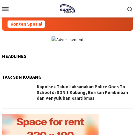
Loncat
Menu
ke
Mobile
konten
Konten Spesial
HEADLINES
TAG:
SDN KUBANG
Kapolsek Talun Laksanakan Police Goes To
School di SDN 1 Kubang, Berikan Pembinaan
dan Penyuluhan Kamtibmas