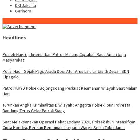
DKI Jakarta
Gerindra
Konten Spesial
Headlines
Polsek Nagreg Intensifkan Patroli Malam, Ciptakan Rasa Aman bagi
Masyarakat
Polisi Hadir Sejak Pagi, Aipda Dodi Atur Arus Lalu Lintas di Depan SDN
Cipagalo
Patroli KRYD Polsek Bojongsoang Perkuat Keamanan Wilayah Saat Malam
Hari
Turunkan Angka Kriminalitas Diwilayah : Anggota Polsek Ibun Polresta
Bandung Terus Gelar Patroli Siang
Saat Melaksanakan Operasi Pekat Lodaya 2026, Polsek Ibun Intensifkan
Cipta Kondisi, Berikan Pembinaan kepada Warga Serta Toko Jamu