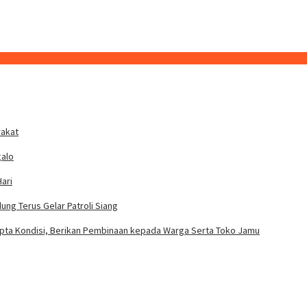
rakat
galo
ari
ung Terus Gelar Patroli Siang
Cipta Kondisi, Berikan Pembinaan kepada Warga Serta Toko Jamu