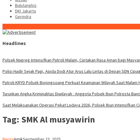
Bulutangkis
DKI Jakarta
Gerindra
Konten Spesial
Headlines
Polsek Nagreg Intensifkan Patroli Malam, Ciptakan Rasa Aman bagi Masya
Polisi Hadir Sejak Pagi, Aipda Dodi Atur Arus Lalu Lintas di Depan SDN Cipa
Patroli KRYD Polsek Bojongsoang Perkuat Keamanan Wilayah Saat Malam H
Turunkan Angka Kriminalitas Diwilayah : Anggota Polsek Ibun Polresta Band
Saat Melaksanakan Operasi Pekat Lodaya 2026, Polsek Ibun Intensifkan 
Tag:
SMK Al musyawirin
Berita
Amik
September 23, 2025