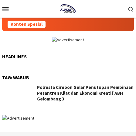
Loncat
Menu
ke
Mobile
konten
Konten Spesial
HEADLINES
TAG:
WABUB
Polresta Cirebon Gelar Penutupan Pembinaan
Pesantren Kilat dan Ekonomi Kreatif ABH
Gelombang 3