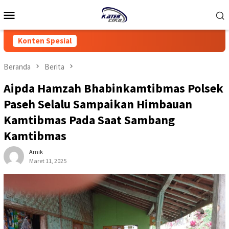
Loncat
Menu
ke
Mobile
konten
Konten Spesial
Beranda
Berita
Aipda Hamzah Bhabinkamtibmas Polsek
Paseh Selalu Sampaikan Himbauan
Kamtibmas Pada Saat Sambang
Kamtibmas
Amik
Maret 11, 2025