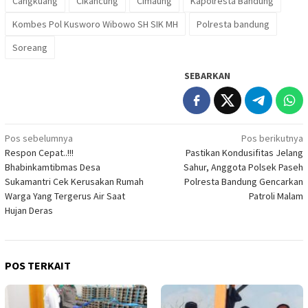
Cangkuang
Cikancung
Cimaung
Kapolresta Bandung
Kombes Pol Kusworo Wibowo SH SIK MH
Polresta bandung
Soreang
SEBARKAN
Navigasi
Pos sebelumnya
Pos berikutnya
Respon Cepat..!!!
Pastikan Kondusifitas Jelang
pos
Bhabinkamtibmas Desa
Sahur, Anggota Polsek Paseh
Sukamantri Cek Kerusakan Rumah
Polresta Bandung Gencarkan
Warga Yang Tergerus Air Saat
Patroli Malam
Hujan Deras
POS TERKAIT