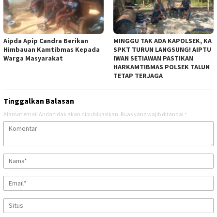
Aipda Apip Candra Berikan
MINGGU TAK ADA KAPOLSEK, KA
Himbauan Kamtibmas Kepada
SPKT TURUN LANGSUNG! AIPTU
Warga Masyarakat
IWAN SETIAWAN PASTIKAN
HARKAMTIBMAS POLSEK TALUN
TETAP TERJAGA
Tinggalkan Balasan
Alamat email Anda tidak akan dipublikasikan.
Ruas yang wajib ditandai
*