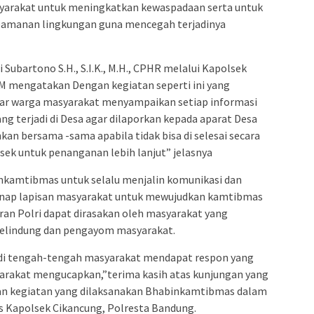
arakat untuk meningkatkan kewaspadaan serta untuk
eamanan lingkungan guna mencegah terjadinya
Subartono S.H., S.I.K., M.H., CPHR melalui Kapolsek
.M mengatakan Dengan kegiatan seperti ini yang
gar warga masyarakat menyampaikan setiap informasi
ng terjadi di Desa agar dilaporkan kepada aparat Desa
n bersama -sama apabila tidak bisa di selesai secara
lsek untuk penanganan lebih lanjut” jelasnya
kamtibmas untuk selalu menjalin komunikasi dan
ap lapisan masyarakat untuk mewujudkan kamtibmas
ran Polri dapat dirasakan oleh masyarakat yang
pelindung dan pengayom masyarakat.
di tengah-tengah masyarakat mendapat respon yang
yarakat mengucapkan,”terima kasih atas kunjungan yang
n kegiatan yang dilaksanakan Bhabinkamtibmas dalam
 Kapolsek Cikancung, Polresta Bandung.