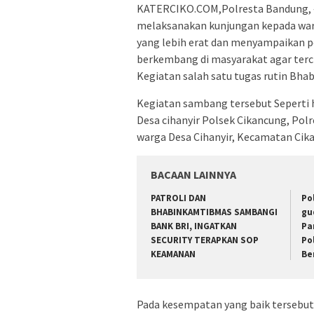
KATERCIKO.COM,Polresta Bandung, 
melaksanakan kunjungan kepada war
yang lebih erat dan menyampaikan p
berkembang di masyarakat agar terc
Kegiatan salah satu tugas rutin Bha
Kegiatan sambang tersebut Seperti 
Desa cihanyir Polsek Cikancung, P
warga Desa Cihanyir, Kecamatan Cik
BACAAN LAINNYA
‎PATROLI DAN
Po
BHABINKAMTIBMAS SAMBANGI
gu
BANK BRI, INGATKAN
Pa
SECURITY TERAPKAN SOP
Pol
KEAMANAN
Be
Pada kesempatan yang baik tersebu