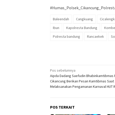
#Humas_Polsek_Cikancung_Polres
Baleendah
Cangkuang
Cicalengk
Ibun
Kapolresta Bandung
Kombes
Polresta bandung
Rancaekek
So
Navigasi
Pos sebelumnya
Aipda Dadang Saefudin Bhabinkamtibmas 
pos
Cikancung Berikan Pesan Kamtibmas Saat
Melaksanakan Pengamanan Karnaval HUT R
POS TERKAIT