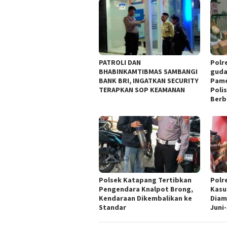
‎PATROLI DAN
Polr
BHABINKAMTIBMAS SAMBANGI
guda
BANK BRI, INGATKAN SECURITY
Pame
TERAPKAN SOP KEAMANAN
Polis
Berb
Polsek Katapang Tertibkan
Polr
Pengendara Knalpot Brong,
Kasu
Kendaraan Dikembalikan ke
Diam
Standar
Juni-