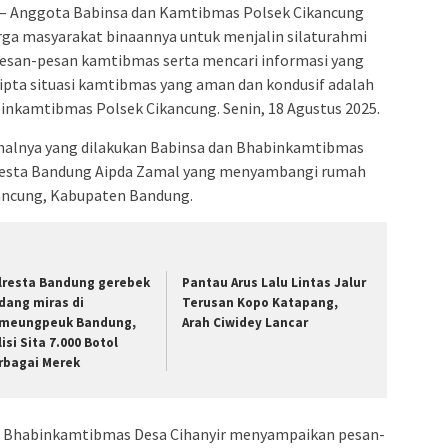
– Anggota Babinsa dan Kamtibmas Polsek Cikancung
ga masyarakat binaannya untuk menjalin silaturahmi
esan-pesan kamtibmas serta mencari informasi yang
ipta situasi kamtibmas yang aman dan kondusif adalah
binkamtibmas Polsek Cikancung. Senin, 18 Agustus 2025.
halnya yang dilakukan Babinsa dan Bhabinkamtibmas
olresta Bandung Aipda Zamal yang menyambangi rumah
ancung, Kabupaten Bandung.
lresta Bandung gerebek
Pantau Arus Lalu Lintas Jalur
dang miras di
Terusan Kopo Katapang,
meungpeuk Bandung,
Arah Ciwidey Lancar
isi Sita 7.000 Botol
rbagai Merek
t Bhabinkamtibmas Desa Cihanyir menyampaikan pesan-