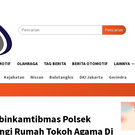
Pencarian
MOTIF
OLAHRAGA
TAG BERITA
BERITA OTOMOTIF
LAINNYA
Kejahatan
Nissan
Bulutangkis
DKI Jakarta
Gerindra
abinkamtibmas Polsek
ngi Rumah Tokoh Agama Di