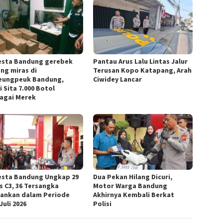
esta Bandung gerebek
Pantau Arus Lalu Lintas Jalur
ng miras di
Terusan Kopo Katapang, Arah
ungpeuk Bandung,
Ciwidey Lancar
i Sita 7.000 Botol
agai Merek
esta Bandung Ungkap 29
Dua Pekan Hilang Dicuri,
s C3, 36 Tersangka
Motor Warga Bandung
ankan dalam Periode
Akhirnya Kembali Berkat
Juli 2026
Polisi