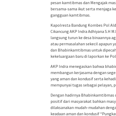
pesan kamtibmas dan Mengajak masy
bersama-sama ikut serta menjaga k
gangguan kamtibmas.
Kapolresta Bandung Kombes Pol Aldi 
Cikancung AKP Indra Adhiyana S.H M
langsung turun ke desa binaannya a
atau permasalahan sekecil apapun ya
dan Bhabinkamtibmas untuk dipecahka
kekeluargaan baru di laporkan ke Po
AKP Indra menegaskan bahwa bhabin
membangun kerjasama dengan segen
yang aman dan kondusif serta kehadi
mempunyai tugas sebagai pelayan, 
Dengan hadirnya Bhabinkamtibmas 
positif dari masyarakat bahkan mas
dilaksanakan mudah-mudahan denga
keadaan aman dan kondusif “Pungkas