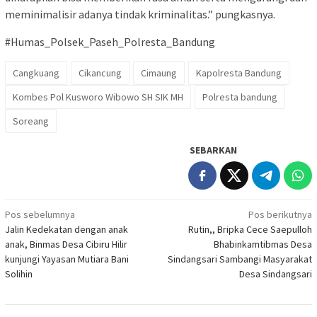
meminimalisir adanya tindak kriminalitas.” pungkasnya.
#Humas_Polsek_Paseh_Polresta_Bandung
Cangkuang
Cikancung
Cimaung
Kapolresta Bandung
Kombes Pol Kusworo Wibowo SH SIK MH
Polresta bandung
Soreang
SEBARKAN
Navigasi
Pos sebelumnya
Pos berikutnya
Jalin Kedekatan dengan anak
Rutin,, Bripka Cece Saepulloh
pos
anak, Binmas Desa Cibiru Hilir
Bhabinkamtibmas Desa
kunjungi Yayasan Mutiara Bani
Sindangsari Sambangi Masyarakat
Solihin
Desa Sindangsari