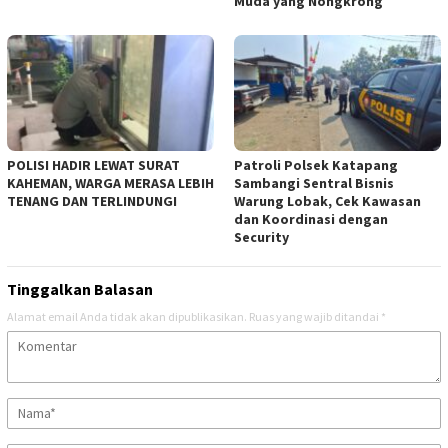
Muda yang Nongkrong
‎POLISI HADIR LEWAT SURAT
‎Patroli Polsek Katapang
KAHEMAN, WARGA MERASA LEBIH
Sambangi Sentral Bisnis
TENANG DAN TERLINDUNGI
Warung Lobak, Cek Kawasan
dan Koordinasi dengan
Security
Tinggalkan Balasan
Alamat email Anda tidak akan dipublikasikan.
Ruas yang wajib ditandai
*