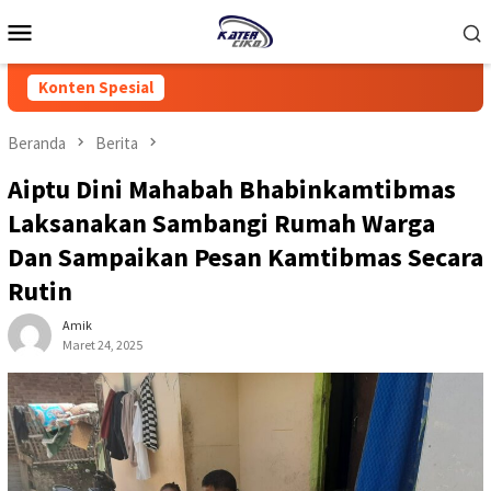
Loncat
Menu
ke
Mobile
konten
Konten Spesial
Beranda
Berita
Aiptu Dini Mahabah Bhabinkamtibmas
Laksanakan Sambangi Rumah Warga
Dan Sampaikan Pesan Kamtibmas Secara
Rutin
Amik
Maret 24, 2025