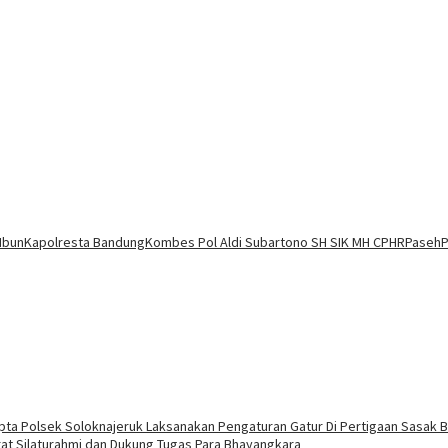
Ibun
Kapolresta Bandung
Kombes Pol Aldi Subartono SH SIK MH CPHR
Paseh
P
mapta Polsek Soloknajeruk Laksanakan Pengaturan Gatur Di Pertigaan Sasak
rat Silaturahmi dan Dukung Tugas Para Bhayangkara