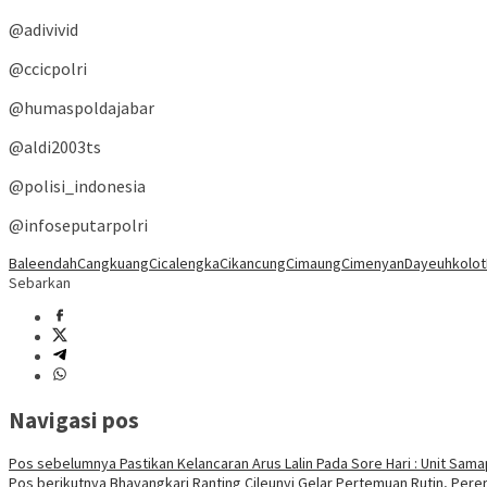
@adivivid
@ccicpolri
@humaspoldajabar
@aldi2003ts
@polisi_indonesia
@infoseputarpolri
Baleendah
Cangkuang
Cicalengka
Cikancung
Cimaung
Cimenyan
Dayeuhkolot
Sebarkan
Navigasi pos
Pos sebelumnya
Pastikan Kelancaran Arus Lalin Pada Sore Hari : Unit Sa
Pos berikutnya
Bhayangkari Ranting Cileunyi Gelar Pertemuan Rutin, Pere