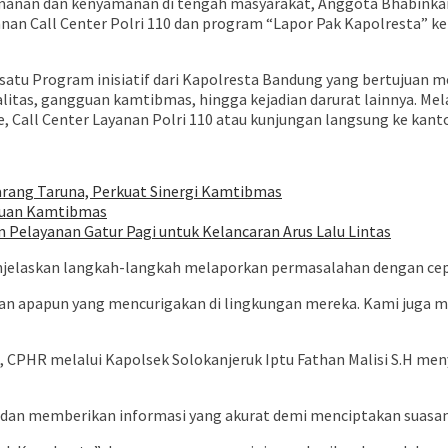
anan dan kenyamanan di tengah masyarakat, Anggota Bhabinkam
anan Call Center Polri 110 dan program “Lapor Pak Kapolresta” 
atu Program inisiatif dari Kapolresta Bandung yang bertujuan
alitas, gangguan kamtibmas, hingga kejadian darurat lainnya. M
e, Call Center Layanan Polri 110 atau kunjungan langsung ke kantor
rang Taruna, Perkuat Sinergi Kamtibmas
gguan Kamtibmas
n Pelayanan Gatur Pagi untuk Kelancaran Arus Lalu Lintas
njelaskan langkah-langkah melaporkan permasalahan dengan cep
an apapun yang mencurigakan di lingkungan mereka. Kami juga m
H., CPHR melalui Kapolsek Solokanjeruk Iptu Fathan Malisi S.H m
i dan memberikan informasi yang akurat demi menciptakan suasan