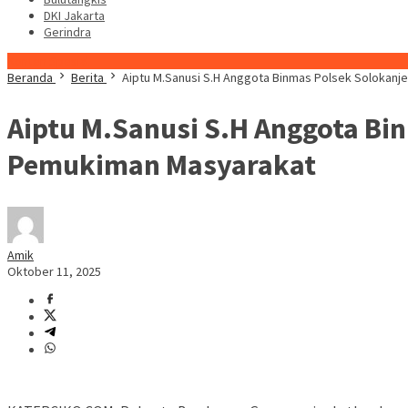
DKI Jakarta
Gerindra
Konten Spesial
Beranda
Berita
Aiptu M.Sanusi S.H Anggota Binmas Polsek Solokan
Aiptu M.Sanusi S.H Anggota Bi
Pemukiman Masyarakat
Amik
Oktober 11, 2025