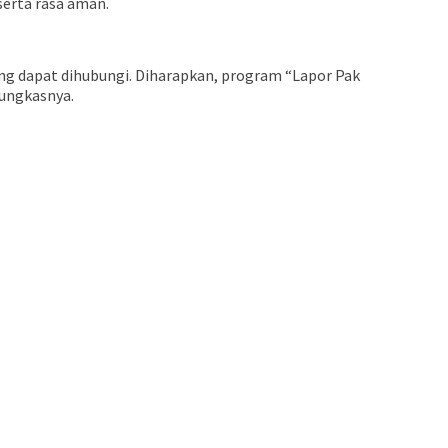
erta rasa aman.
ng dapat dihubungi. Diharapkan, program “Lapor Pak
Pungkasnya.