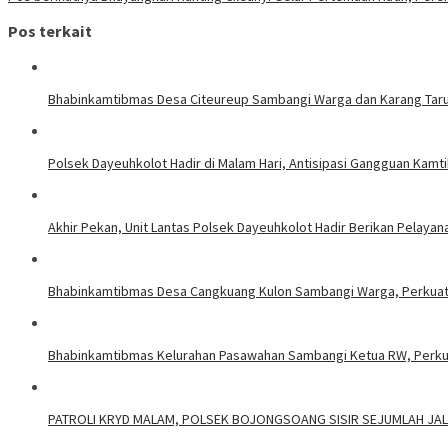
Pos terkait
Bhabinkamtibmas Desa Citeureup Sambangi Warga dan Karang Taru
Polsek Dayeuhkolot Hadir di Malam Hari, Antisipasi Gangguan Kam
Akhir Pekan, Unit Lantas Polsek Dayeuhkolot Hadir Berikan Pelayana
Bhabinkamtibmas Desa Cangkuang Kulon Sambangi Warga, Perkuat
Bhabinkamtibmas Kelurahan Pasawahan Sambangi Ketua RW, Perkuat
PATROLI KRYD MALAM, POLSEK BOJONGSOANG SISIR SEJUMLAH J