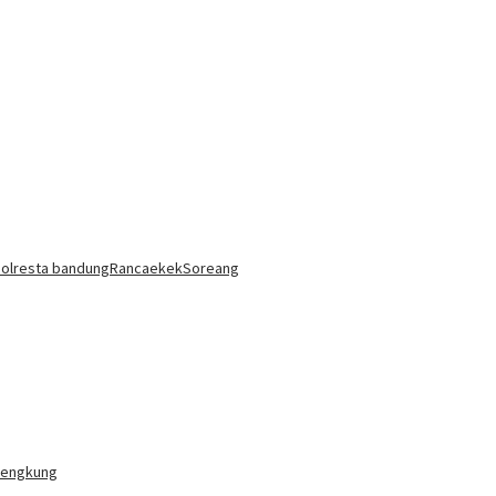
olresta bandung
Rancaekek
Soreang
 Bengkung