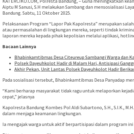
KATERCIKO.COM, Polresta Bandung, – Guna meningkatkan keam
Aiptu M Sanusi, S.H melakukan Sambang dan mensosialisasi Lay
Bandung. Sabtu, 11 Oktober 2025.
Pelaksanaan Program “Lapor Pak Kapolresta” merupakan salahs
atau permasalahan di lingkungan mereka, seperti tindak krimin
laporan mereka kepada pihak kepolisian melalui aplikasi, hotlin
Bacaan Lainnya
Bhabinkamtibmas Desa Citeureup Sambangi Warga dan Ka
Polsek Dayeuhkolot Hadir di Malam Hari, Antisipasi Gan
Akhir Pekan, Unit Lantas Polsek Dayeuhkolot Hadir Berika
Pada sosialisasi tersebut, Bhabinkamtibmas Desa Panyadap me
“Kami berharap masyarakat tidak ragu untuk melaporkan kejadi
cepat,” jelasnya
Kapolresta Bandung Kombes Pol Aldi Subartono, S.H., S.I.K., M.
dalam menjaga keamanan lingkungan.
Ia mengajak warga untuk aktif berpartisipasi dalam program in