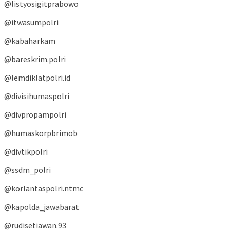
@listyosigitprabowo
@itwasumpolri
@kabaharkam
@bareskrim.polri
@lemdiklatpolri.id
@divisihumaspolri
@divpropampolri
@humaskorpbrimob
@divtikpolri
@ssdm_polri
@korlantaspolri.ntmc
@kapolda_jawabarat
@rudisetiawan.93