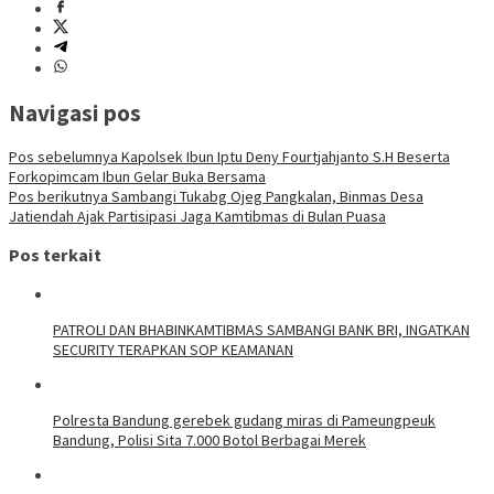
Navigasi pos
Pos sebelumnya
Kapolsek Ibun Iptu Deny Fourtjahjanto S.H Beserta
Forkopimcam Ibun Gelar Buka Bersama
Pos berikutnya
Sambangi Tukabg Ojeg Pangkalan, Binmas Desa
Jatiendah Ajak Partisipasi Jaga Kamtibmas di Bulan Puasa
Pos terkait
‎PATROLI DAN BHABINKAMTIBMAS SAMBANGI BANK BRI, INGATKAN
SECURITY TERAPKAN SOP KEAMANAN
Polresta Bandung gerebek gudang miras di Pameungpeuk
Bandung, Polisi Sita 7.000 Botol Berbagai Merek