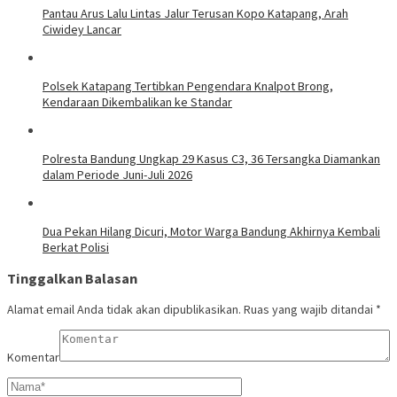
Pantau Arus Lalu Lintas Jalur Terusan Kopo Katapang, Arah
Ciwidey Lancar
Polsek Katapang Tertibkan Pengendara Knalpot Brong,
Kendaraan Dikembalikan ke Standar
Polresta Bandung Ungkap 29 Kasus C3, 36 Tersangka Diamankan
dalam Periode Juni-Juli 2026
Dua Pekan Hilang Dicuri, Motor Warga Bandung Akhirnya Kembali
Berkat Polisi
Tinggalkan Balasan
Alamat email Anda tidak akan dipublikasikan.
Ruas yang wajib ditandai
*
Komentar