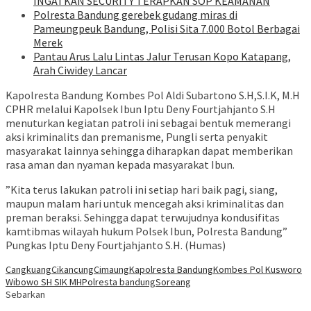
INGATKAN SECURITY TERAPKAN SOP KEAMANAN
Polresta Bandung gerebek gudang miras di
Pameungpeuk Bandung, Polisi Sita 7.000 Botol Berbagai
Merek
Pantau Arus Lalu Lintas Jalur Terusan Kopo Katapang,
Arah Ciwidey Lancar
Kapolresta Bandung Kombes Pol Aldi Subartono S.H,S.I.K, M.H
CPHR melalui Kapolsek Ibun Iptu Deny Fourtjahjanto S.H
menuturkan kegiatan patroli ini sebagai bentuk memerangi
aksi kriminalits dan premanisme, Pungli serta penyakit
masyarakat lainnya sehingga diharapkan dapat memberikan
rasa aman dan nyaman kepada masyarakat Ibun.
”Kita terus lakukan patroli ini setiap hari baik pagi, siang,
maupun malam hari untuk mencegah aksi kriminalitas dan
preman beraksi. Sehingga dapat terwujudnya kondusifitas
kamtibmas wilayah hukum Polsek Ibun, Polresta Bandung”
Pungkas Iptu Deny Fourtjahjanto S.H. (Humas)
Cangkuang
Cikancung
Cimaung
Kapolresta Bandung
Kombes Pol Kusworo
Wibowo SH SIK MH
Polresta bandung
Soreang
Sebarkan