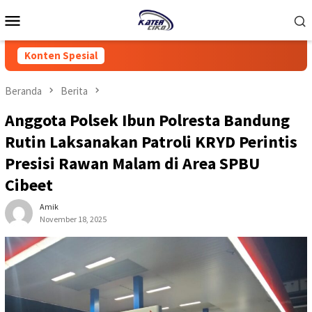
Loncat
Menu
ke
Mobile
konten
Konten Spesial
Beranda
Berita
Anggota Polsek Ibun Polresta Bandung
Rutin Laksanakan Patroli KRYD Perintis
Presisi Rawan Malam di Area SPBU
Cibeet
Amik
November 18, 2025