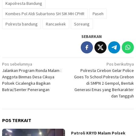
Kapolresta Bandung
Kombes Pol Aldi Subartono SH SIK MH CPHR
Paseh
Polresta bandung
Rancaekek
Soreang
SEBARKAN
Navigasi
Pos sebelumnya
Pos berikutnya
Jalankan Program Ronda Malam :
Polresta Cirebon Gelar Police
pos
Anggota Binmas Desa Cikuya
Goes To School Polresta Cirebon
Polsek Cicalengka Bagikan
di SMPN 2 Gempol, Bentuk
Batrai/Senter Penerangan
Generasi Emas yang Berkarakter
dan Tangguh
POS TERKAIT
Patroli KRYD Malam Polsek