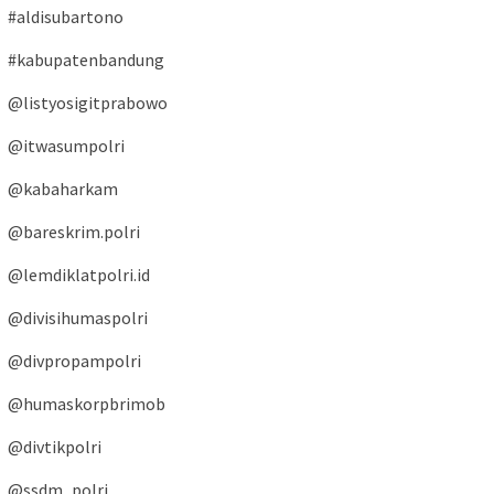
#aldisubartono
#kabupatenbandung
@listyosigitprabowo
@itwasumpolri
@kabaharkam
@bareskrim.polri
@lemdiklatpolri.id
@divisihumaspolri
@divpropampolri
@humaskorpbrimob
@divtikpolri
@ssdm_polri