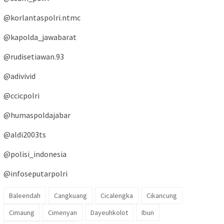
@korlantaspolri.ntmc
@kapolda_jawabarat
@rudisetiawan.93
@adivivid
@ccicpolri
@humaspoldajabar
@aldi2003ts
@polisi_indonesia
@infoseputarpolri
Baleendah
Cangkuang
Cicalengka
Cikancung
Cimaung
Cimenyan
Dayeuhkolot
Ibun