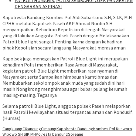
‎PATROLI HUMANIS, POLISI SAMBANGI OJEK PANGKALAN
DENGARKAN ASPIRASI
Kapolresta Bandung Kombes Pol Aldi Subartono S.H, S.I.K, M.H
CPHR melalui Kapolsek Paseh AKP Ahmad Nurdin S.H
menyampaikan Kehadiran Kepolisian di tengah Masyarakat
yang di lakukan Anggota Polsek Paseh dengan Melaksanakan
Patroli blue light sangat Penting karna dengan kehadiran
pihak Kepolisian secara langsung Masyarakat merasa aman.
Kapolsek juga menegaskan Patroli Blue Light ini merupakan
kehadiran Polisi memberikan Rasa Aman di Masyarakat,
kegiatan patroli Blue Light memberikan rasa nyaman di
Masyarakat serta Sampaikan himbauan kamtibmas dan
Membubarkan sekolompok anak muda yang sudah dini hari
masih Nongkrong menghimbau agar bubar pulang kerumah
masing-masing. Tegasnya
Selama patroli Blue Light, anggota polsek Paseh melaporkan
hasil Patroli kewilayahan situasi terpantau aman dan Kondusif.
(Humas)
Cangkuang
Cikancung
Cimaung
Kapolresta Bandung
Kombes Pol Kusworo
Wibowo SH SIK MH
Polresta bandung
Soreang