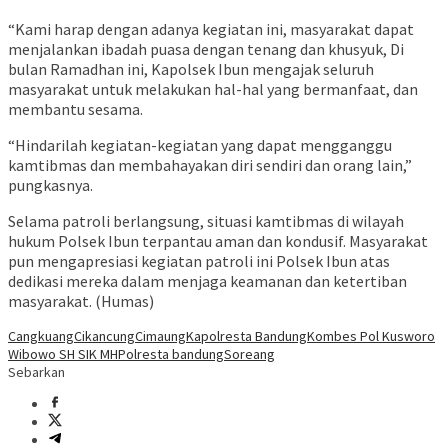
“Kami harap dengan adanya kegiatan ini, masyarakat dapat
menjalankan ibadah puasa dengan tenang dan khusyuk, Di
bulan Ramadhan ini, Kapolsek Ibun mengajak seluruh
masyarakat untuk melakukan hal-hal yang bermanfaat, dan
membantu sesama.
“Hindarilah kegiatan-kegiatan yang dapat mengganggu
kamtibmas dan membahayakan diri sendiri dan orang lain,”
pungkasnya.
Selama patroli berlangsung, situasi kamtibmas di wilayah
hukum Polsek Ibun terpantau aman dan kondusif. Masyarakat
pun mengapresiasi kegiatan patroli ini Polsek Ibun atas
dedikasi mereka dalam menjaga keamanan dan ketertiban
masyarakat. (Humas)
Cangkuang
Cikancung
Cimaung
Kapolresta Bandung
Kombes Pol Kusworo
Wibowo SH SIK MH
Polresta bandung
Soreang
Sebarkan