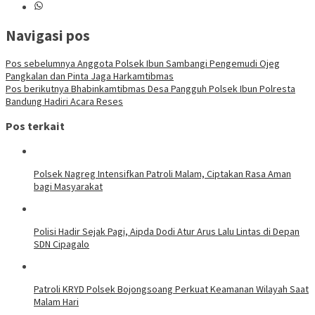
Navigasi pos
Pos sebelumnya
Anggota Polsek Ibun Sambangi Pengemudi Ojeg
Pangkalan dan Pinta Jaga Harkamtibmas
Pos berikutnya
Bhabinkamtibmas Desa Pangguh Polsek Ibun Polresta
Bandung Hadiri Acara Reses
Pos terkait
Polsek Nagreg Intensifkan Patroli Malam, Ciptakan Rasa Aman
bagi Masyarakat
Polisi Hadir Sejak Pagi, Aipda Dodi Atur Arus Lalu Lintas di Depan
SDN Cipagalo
Patroli KRYD Polsek Bojongsoang Perkuat Keamanan Wilayah Saat
Malam Hari