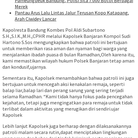
Pameungpeuk Bandung, Polisi Sita 7.000 Botol Berbagai
Merek
Pantau Arus Lalu Lintas Jalur Terusan Kopo Katapang,
Arah Ciwidey Lancar
Kapolresta Bandung Kombes Pol Aldi Subartono
S.H.,S.I.K.,M.H.,CPHR melalui Kapolsek Banjaran Kompol Sudi
Hartono S.Sos mengungkapkan bahwa patroli ini bertujuan
untuk memberikan rasa aman dan nyaman bagi warga yang
menjalankan ibadah puasa di bulan Ramadhan,Oleh karena itu,
kami memastikan wilayah hukum Polsek Banjaran tetap aman
dan kondusif,ujarnya.
Sementara itu, Kapolsek menambahkan bahwa patroli ini juga
bertujuan untuk mencegah aksi kenakalan remaja, seperti
balap liar,balap lari dan perang sarung yang sering terjadi
selama Ramadhan. “Kami tidak hanya fokus pada pencegahan
kejahatan, tetapi juga mengingatkan para remaja untuk tidak
terlibat dalam aktivitas yang merugikan diri sendiri.ujar
Kapolsek
Lebih lanjut Kapolsek juga berharap dengan dilaksanakannya
patroli malam secara rutin,dapat menciptakan lingkungan