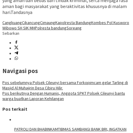
yang aman dan bebas dari tindak kriminal, serta menjaga rasa
aman bagi masyarakat yang beraktivitas khususnya di malam
hari.Tandasnya
Cangkuang
Cikancung
Cimaung
Kapolresta Bandung
Kombes Pol Kusworo
Wibowo SH SIK MH
Polresta bandung
Soreang
Sebarkan
Navigasi pos
Pos sebelumnya
Polsek Cileunyi bersama Forkopimcam gelar Tarling di
Masjid Al Muhajirin Desa Cibiru Hilir.
Pos berikutnya
Dengan Humanis, Anggota SPKT Polsek Cileunyi bantu
warga buatkan Laporan Kehilangan
Pos terkait
‎PATROLI DAN BHABINKAMTIBMAS SAMBANGI BANK BRI, INGATKAN