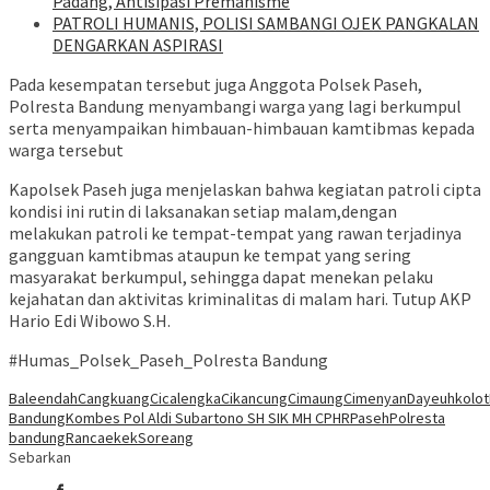
Padang, Antisipasi Premanisme
‎PATROLI HUMANIS, POLISI SAMBANGI OJEK PANGKALAN
DENGARKAN ASPIRASI
Pada kesempatan tersebut juga Anggota Polsek Paseh,
Polresta Bandung menyambangi warga yang lagi berkumpul
serta menyampaikan himbauan-himbauan kamtibmas kepada
warga tersebut
Kapolsek Paseh juga menjelaskan bahwa kegiatan patroli cipta
kondisi ini rutin di laksanakan setiap malam,dengan
melakukan patroli ke tempat-tempat yang rawan terjadinya
gangguan kamtibmas ataupun ke tempat yang sering
masyarakat berkumpul, sehingga dapat menekan pelaku
kejahatan dan aktivitas kriminalitas di malam hari. Tutup AKP
Hario Edi Wibowo S.H.
#Humas_Polsek_Paseh_Polresta Bandung
Baleendah
Cangkuang
Cicalengka
Cikancung
Cimaung
Cimenyan
Dayeuhkolot
Bandung
Kombes Pol Aldi Subartono SH SIK MH CPHR
Paseh
Polresta
bandung
Rancaekek
Soreang
Sebarkan